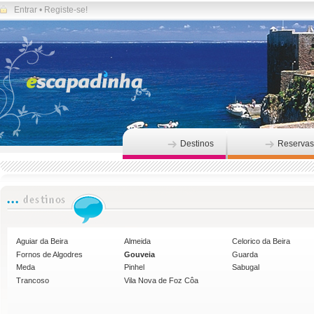
Entrar
•
Registe-se!
Destinos
Reservas
Aguiar da Beira
Almeida
Celorico da Beira
Fornos de Algodres
Gouveia
Guarda
Meda
Pinhel
Sabugal
Trancoso
Vila Nova de Foz Côa