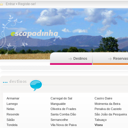
Entrar
•
Registe-se!
Destinos
Reservas
Armamar
Carregal do Sal
Castro Daire
Lamego
Mangualde
Moimenta da Beira
Nelas
Oliveira de Frades
Penalva do Castelo
Resende
Santa Comba Dão
São João da Pesqueira
Sátão
Sernancelhe
Tabuaço
Tondela
Vila Nova de Paiva
Viseu