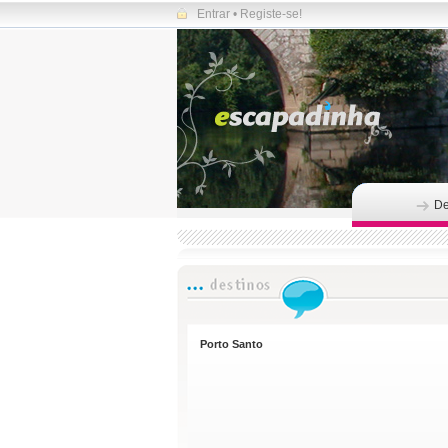
Entrar
•
Registe-se!
De
Porto Santo