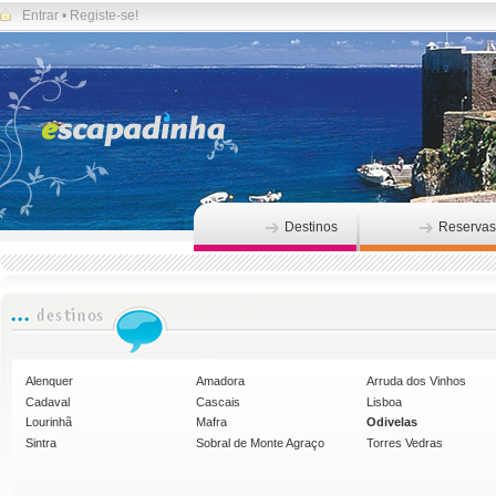
Entrar
•
Registe-se!
Destinos
Reservas
Alenquer
Amadora
Arruda dos Vinhos
Cadaval
Cascais
Lisboa
Lourinhã
Mafra
Odivelas
Sintra
Sobral de Monte Agraço
Torres Vedras