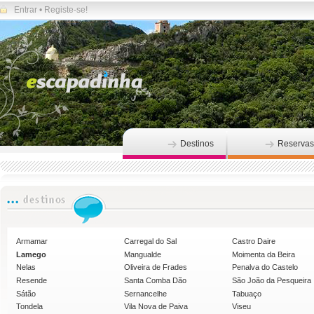
Entrar
•
Registe-se!
Destinos
Reservas
Armamar
Carregal do Sal
Castro Daire
Lamego
Mangualde
Moimenta da Beira
Nelas
Oliveira de Frades
Penalva do Castelo
Resende
Santa Comba Dão
São João da Pesqueira
Sátão
Sernancelhe
Tabuaço
Tondela
Vila Nova de Paiva
Viseu