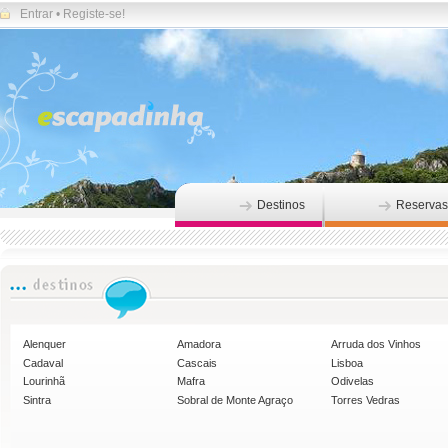
Entrar
•
Registe-se!
Destinos
Reservas
Alenquer
Amadora
Arruda dos Vinhos
Cadaval
Cascais
Lisboa
Lourinhã
Mafra
Odivelas
Sintra
Sobral de Monte Agraço
Torres Vedras