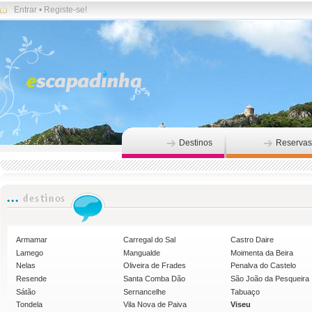
Entrar
•
Registe-se!
Destinos
Reservas
Armamar
Carregal do Sal
Castro Daire
Lamego
Mangualde
Moimenta da Beira
Nelas
Oliveira de Frades
Penalva do Castelo
Resende
Santa Comba Dão
São João da Pesqueira
Sátão
Sernancelhe
Tabuaço
Tondela
Vila Nova de Paiva
Viseu