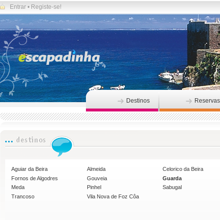
Entrar
•
Registe-se!
Destinos
Reservas
Aguiar da Beira
Almeida
Celorico da Beira
Fornos de Algodres
Gouveia
Guarda
Meda
Pinhel
Sabugal
Trancoso
Vila Nova de Foz Côa