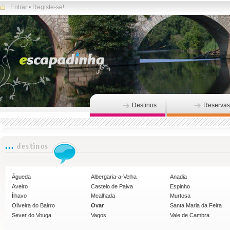
Entrar
•
Registe-se!
Destinos
Reservas
Águeda
Albergaria-a-Velha
Anadia
Aveiro
Castelo de Paiva
Espinho
Ílhavo
Mealhada
Murtosa
Oliveira do Bairro
Ovar
Santa Maria da Feira
Sever do Vouga
Vagos
Vale de Cambra