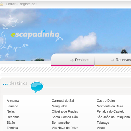
Entrar
•
Registe-se!
Destinos
Reservas
Armamar
Carregal do Sal
Castro Daire
Lamego
Mangualde
Moimenta da Beira
Nelas
Oliveira de Frades
Penalva do Castelo
Resende
Santa Comba Dão
São João da Pesqueira
Sátão
Sernancelhe
Tabuaço
Tondela
Vila Nova de Paiva
Viseu