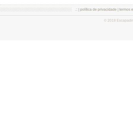
.:: |
política de privacidade
|
termos 
© 2018 Escapadi