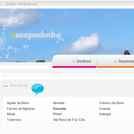
Entrar
•
Registe-se!
Destinos
Reservas
Aguiar da Beira
Almeida
Celorico da Beira
Fornos de Algodres
Gouveia
Guarda
Meda
Pinhel
Sabugal
Trancoso
Vila Nova de Foz Côa