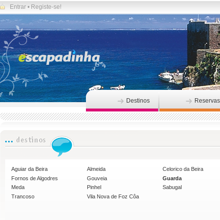
Entrar
•
Registe-se!
Destinos
Reservas
Aguiar da Beira
Almeida
Celorico da Beira
Fornos de Algodres
Gouveia
Guarda
Meda
Pinhel
Sabugal
Trancoso
Vila Nova de Foz Côa