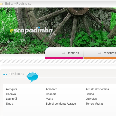
Entrar
•
Registe-se!
Destinos
Reservas
Alenquer
Amadora
Arruda dos Vinhos
Cadaval
Cascais
Lisboa
Lourinhã
Mafra
Odivelas
Sintra
Sobral de Monte Agraço
Torres Vedras