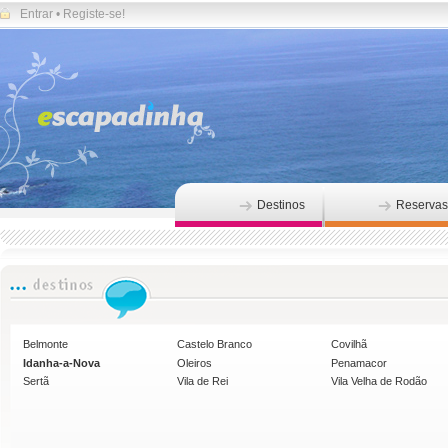
Entrar
•
Registe-se!
Destinos
Reservas
Belmonte
Castelo Branco
Covilhã
Idanha-a-Nova
Oleiros
Penamacor
Sertã
Vila de Rei
Vila Velha de Rodão