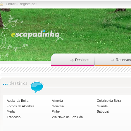
Entrar
•
Registe-se!
Destinos
Reservas
Aguiar da Beira
Almeida
Celorico da Beira
Fornos de Algodres
Gouveia
Guarda
Meda
Pinhel
Sabugal
Trancoso
Vila Nova de Foz Côa