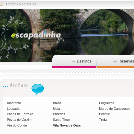
Entrar
•
Registe-se!
Destinos
Reservas
Amarante
Baião
Felgueiras
Lousada
Maia
Marco de Canaveses
Paços de Ferreira
Paredes
Penafiel
Póvoa de Varzim
Santo Tirso
Trofa
Vila do Conde
Vila Nova de Gaia