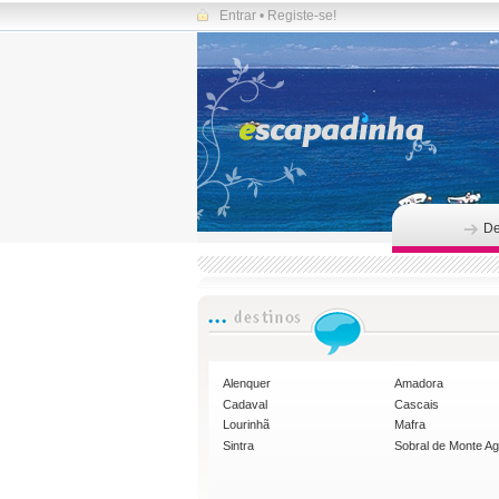
Entrar
•
Registe-se!
De
Alenquer
Amadora
Cadaval
Cascais
Lourinhã
Mafra
Sintra
Sobral de Monte A