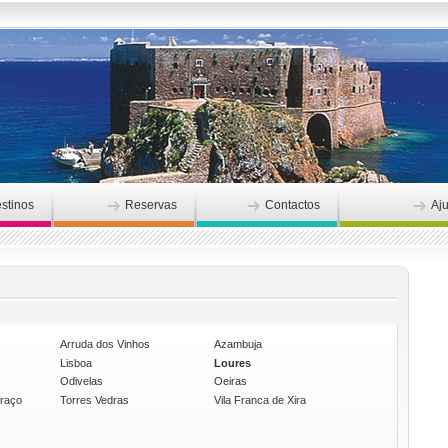
stinos
Reservas
Contactos
Aj
Arruda dos Vinhos
Azambuja
Lisboa
Loures
Odivelas
Oeiras
graço
Torres Vedras
Vila Franca de Xira