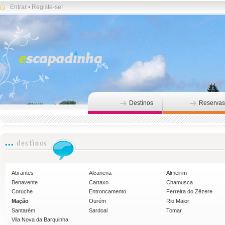
Entrar
•
Registe-se!
Destinos
Reservas
Abrantes
Alcanena
Almeirim
Benavente
Cartaxo
Chamusca
Coruche
Entroncamento
Ferreira do Zêzere
Mação
Ourém
Rio Maior
Santarém
Sardoal
Tomar
Vila Nova da Barquinha