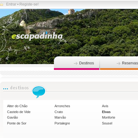
Entrar
•
Registe-se!
Destinos
Reservas
Alter do Chão
Arronches
Avis
Castelo de Vide
Crato
Elvas
Gavião
Marvão
Monforte
Ponte de Sor
Portalegre
Sousel