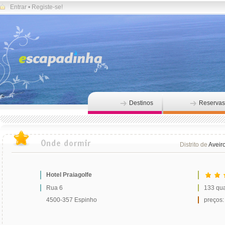
Entrar
•
Registe-se!
Destinos
Reservas
Distrito de
Aveir
Hotel Praiagolfe
Rua 6
133 qua
4500-357 Espinho
preços: