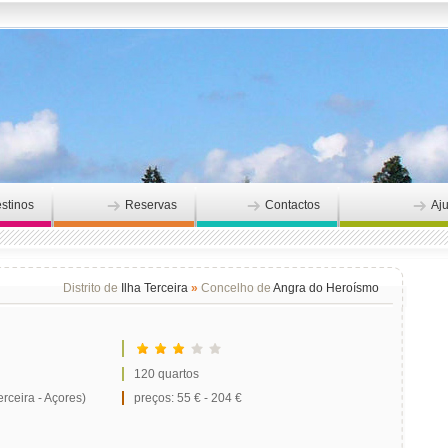
stinos
Reservas
Contactos
Aj
Distrito de
Ilha Terceira
»
Concelho de
Angra do Heroísmo
120 quartos
ceira - Açores)
preços: 55 € - 204 €