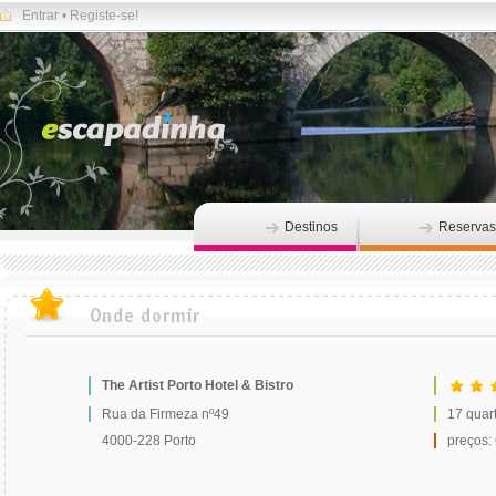
Entrar
•
Registe-se!
Destinos
Reservas
The Artist Porto Hotel & Bistro
Rua da Firmeza nº49
17 quar
4000-228 Porto
preços: 