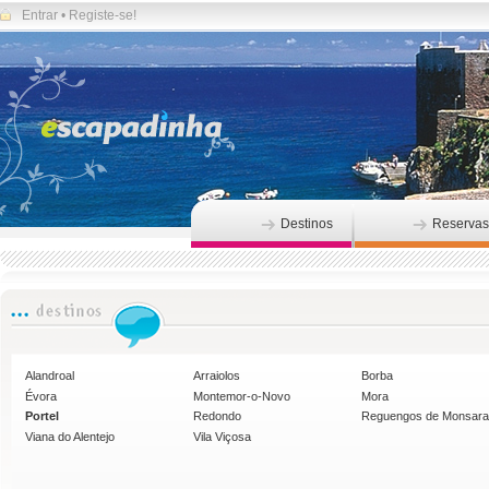
Entrar
•
Registe-se!
Destinos
Reservas
Alandroal
Arraiolos
Borba
Évora
Montemor-o-Novo
Mora
Portel
Redondo
Reguengos de Monsar
Viana do Alentejo
Vila Viçosa