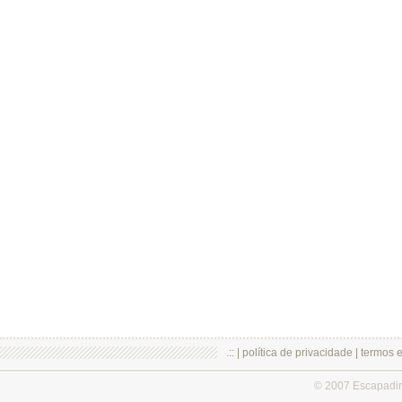
.:: |
política de privacidade
|
termos 
© 2007 Escapadi