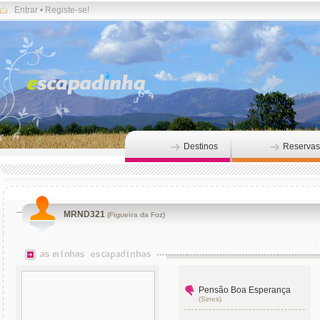
Entrar
•
Registe-se!
Destinos
Reservas
MRND321
(Figueira da Foz)
Pensão Boa Esperança
(Sines)