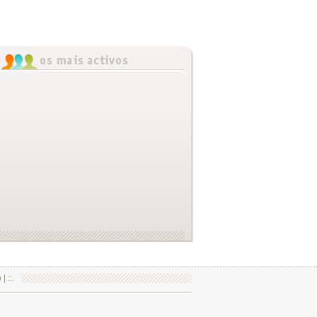
o
| ::.