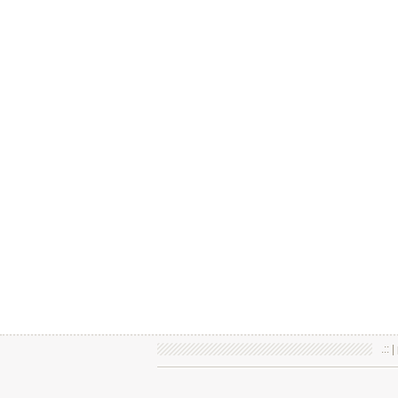
.:: |