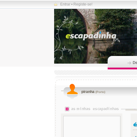
Entrar
•
Registe-se!
De
piranha
(Porto)