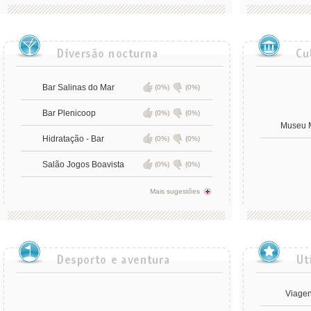
Bar Salinas do Mar
(0%)
(0%)
Bar Plenicoop
(0%)
(0%)
Museu M
Hidratação - Bar
(0%)
(0%)
Salão Jogos Boavista
(0%)
(0%)
Mais sugestões
Viagen