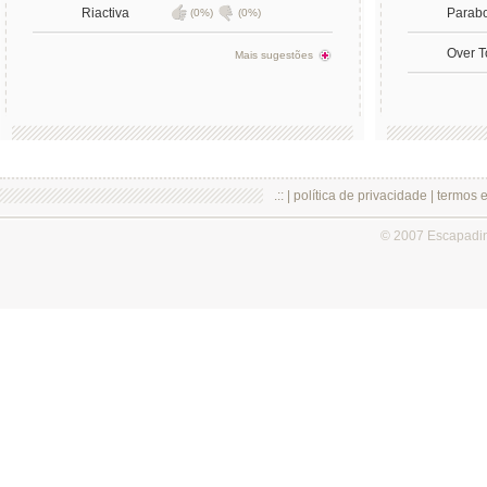
Riactiva
Parab
(0%)
(0%)
Over T
Mais sugestões
.:: |
política de privacidade
|
termos 
© 2007 Escapadi