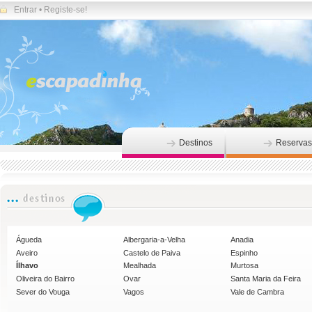
Entrar
•
Registe-se!
Destinos
Reservas
Águeda
Albergaria-a-Velha
Anadia
Aveiro
Castelo de Paiva
Espinho
Ílhavo
Mealhada
Murtosa
Oliveira do Bairro
Ovar
Santa Maria da Feira
Sever do Vouga
Vagos
Vale de Cambra