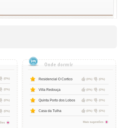
(0%)
Residencial O Cortico
(0%)
(0%)
(0%)
Villa Redouça
(0%)
(0%)
Quinta Porto dos Lobos
(0%)
(0%)
(0%)
Casa da Tulha
(0%)
(0%)
(0%)
Mais sugestões
tões