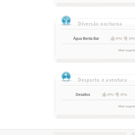
Água Benta Bar
(0%)
(0%
Mais suges
Desafios
(0%)
(0%)
Mais suges
.:: |