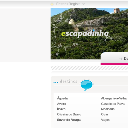
Entrar
•
Registe-se!
De
Águeda
Albergaria-a-Velha
Aveiro
Castelo de Paiva
Ílhavo
Mealhada
Oliveira do Bairro
Ovar
Sever do Vouga
Vagos