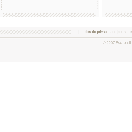
.:: |
política de privacidade
|
termos 
© 2007 Escapadi