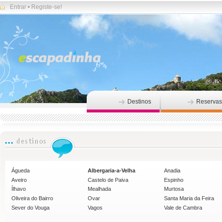
Entrar
•
Registe-se!
Destinos
Reservas
Águeda
Albergaria-a-Velha
Anadia
Aveiro
Castelo de Paiva
Espinho
Ílhavo
Mealhada
Murtosa
Oliveira do Bairro
Ovar
Santa Maria da Feira
Sever do Vouga
Vagos
Vale de Cambra