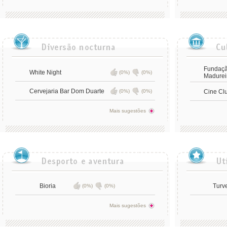
Fundaçã
White Night
(0%)
(0%)
Madurei
Cervejaria Bar Dom Duarte
(0%)
(0%)
Cine Cl
Mais sugestões
Bioria
Turv
(0%)
(0%)
Mais sugestões