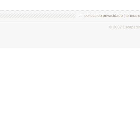
.:: |
política de privacidade
|
termos 
© 2007 Escapadi