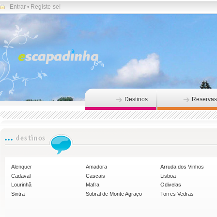
Entrar
•
Registe-se!
Destinos
Reservas
Alenquer
Amadora
Arruda dos Vinhos
Cadaval
Cascais
Lisboa
Lourinhã
Mafra
Odivelas
Sintra
Sobral de Monte Agraço
Torres Vedras