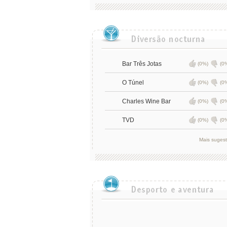
Bar Três Jotas
(0%)
(0
O Túnel
(0%)
(0
Charles Wine Bar
(0%)
(0
TVD
(0%)
(0
Mais suges