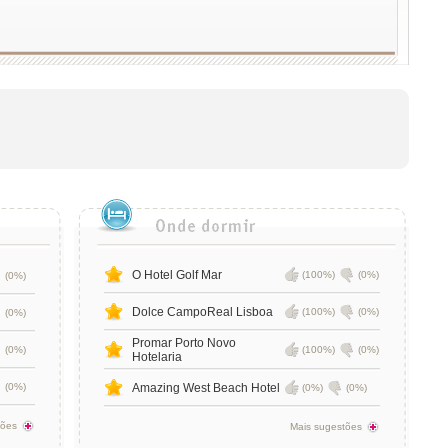
O Hotel Golf Mar
(100%)
(0%)
(0%)
Dolce CampoReal Lisboa
(100%)
(0%)
(0%)
Promar Porto Novo
(0%)
(100%)
(0%)
Hotelaria
(0%)
Amazing West Beach Hotel
(0%)
(0%)
tões
Mais sugestões