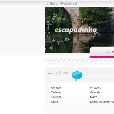
Entrar
•
Registe-se!
De
Alenquer
Amadora
Cadaval
Cascais
Lourinhã
Mafra
Sintra
Sobral de Monte A