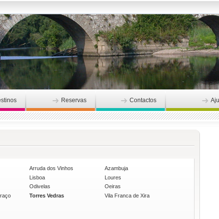
stinos
Reservas
Contactos
Aj
Arruda dos Vinhos
Azambuja
Lisboa
Loures
Odivelas
Oeiras
graço
Torres Vedras
Vila Franca de Xira