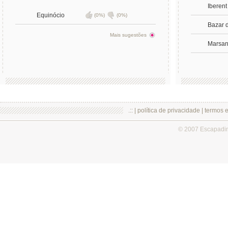
Iberent
Equinócio
(0%)
(0%)
Bazar 
Mais sugestões
Marsan
.:: |
política de privacidade
|
termos 
© 2007 Escapadi