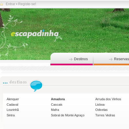
Entrar
•
Registe-se!
Destinos
Reservas
Alenquer
Amadora
Arruda dos Vinhos
Cadaval
Cascais
Lisboa
Lourinhã
Mafra
Odivelas
Sintra
Sobral de Monte Agraço
Torres Vedras