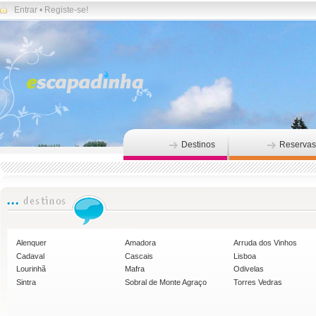
Entrar
•
Registe-se!
Destinos
Reservas
Alenquer
Amadora
Arruda dos Vinhos
Cadaval
Cascais
Lisboa
Lourinhã
Mafra
Odivelas
Sintra
Sobral de Monte Agraço
Torres Vedras