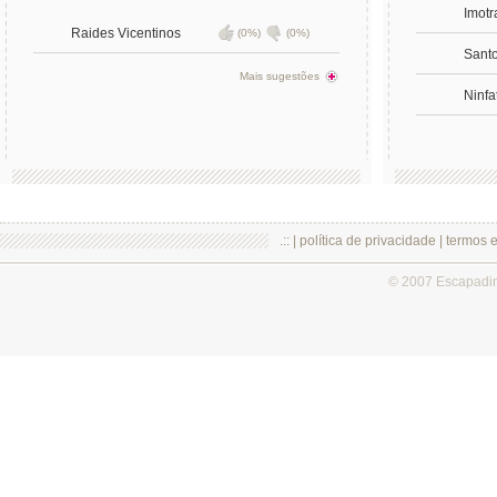
Imotr
Raides Vicentinos
(0%)
(0%)
Sant
Mais sugestões
Ninfa
.:: |
política de privacidade
|
termos 
© 2007 Escapadi