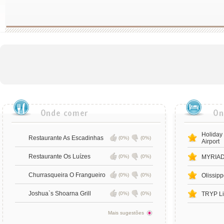
Holiday
Restaurante As Escadinhas
(0%)
(0%)
Airport
Restaurante Os Luízes
(0%)
(0%)
MYRIAD 
Churrasqueira O Frangueiro
(0%)
(0%)
Olissipp
Joshua`s Shoarna Grill
(0%)
(0%)
TRYP Li
Mais sugestões