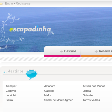
Entrar
•
Registe-se!
Destinos
Reservas
Alenquer
Amadora
Arruda dos Vinhos
Cadaval
Cascais
Lisboa
Lourinhã
Mafra
Odivelas
Sintra
Sobral de Monte Agraço
Torres Vedras