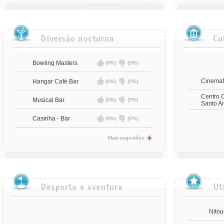
Bowling Masters
(0%)
(0%)
Cinemat
Hangar Café Bar
(0%)
(0%)
Centro C
Musical Bar
(0%)
(0%)
Santo An
Casinha - Bar
(0%)
(0%)
Mais sugestões
Nitou