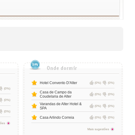
Hotel Convento D'Alter
(0%)
(0%)
(0%)
Casa de Campo da
(0%)
(0%)
Coudelaria de Alter
(0%)
Varandas de Alter Hotel &
(0%)
(0%)
SPA
(0%)
Casa Arlindo Correia
(0%)
(0%)
tões
Mais sugestões