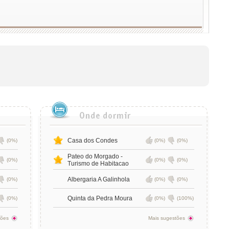
Casa dos Condes
(0%)
(0%)
(0%)
Pateo do Morgado -
(0%)
(0%)
(0%)
Turismo de Habitacao
Albergaria A Galinhola
(0%)
(0%)
(0%)
Quinta da Pedra Moura
(0%)
(0%)
(100%)
tões
Mais sugestões