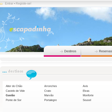
Entrar
•
Registe-se!
Destinos
Reservas
Alter do Chão
Arronches
Avis
Castelo de Vide
Crato
Elvas
Gavião
Marvão
Monforte
Ponte de Sor
Portalegre
Sousel