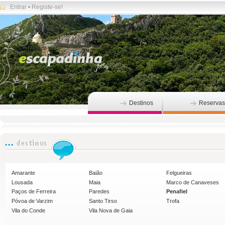
Entrar
•
Registe-se!
Destinos
Reservas
Amarante
Baião
Felgueiras
Lousada
Maia
Marco de Canaveses
Paços de Ferreira
Paredes
Penafiel
Póvoa de Varzim
Santo Tirso
Trofa
Vila do Conde
Vila Nova de Gaia