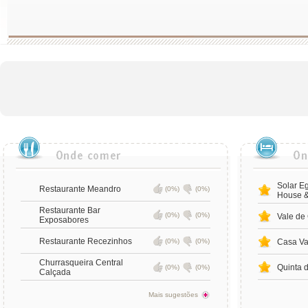
Solar E
Restaurante Meandro
(0%)
(0%)
House &
Restaurante Bar
(0%)
(0%)
Vale de
Exposabores
Restaurante Recezinhos
(0%)
(0%)
Casa Va
Churrasqueira Central
Quinta 
(0%)
(0%)
Calçada
Mais sugestões