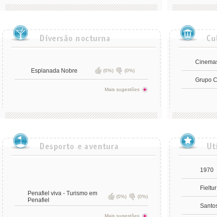
Cinemas
Esplanada Nobre
(0%)
(0%)
Grupo C
Mais sugestões
1970
Fieltur
Penafiel viva - Turismo em
(0%)
(0%)
Penafiel
Santo
Mais sugestões