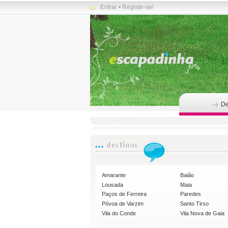
Entrar
•
Registe-se!
De
Amarante
Baião
Lousada
Maia
Paços de Ferreira
Paredes
Póvoa de Varzim
Santo Tirso
Vila do Conde
Vila Nova de Gaia