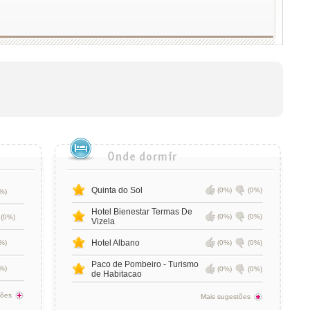
Quinta do Sol
(0%)
(0%)
%)
Hotel Bienestar Termas De
(0%)
(0%)
(0%)
Vizela
Hotel Albano
%)
(0%)
(0%)
Paco de Pombeiro - Turismo
%)
(0%)
(0%)
de Habitacao
tões
Mais sugestões