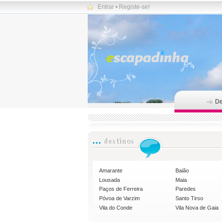
Entrar
•
Registe-se!
De
Amarante
Baião
Lousada
Maia
Paços de Ferreira
Paredes
Póvoa de Varzim
Santo Tirso
Vila do Conde
Vila Nova de Gaia