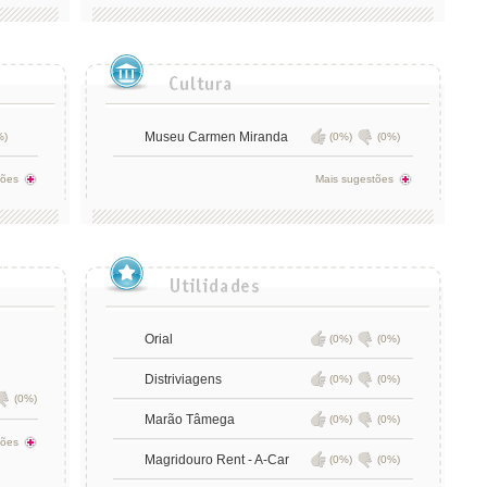
Museu Carmen Miranda
%)
(0%)
(0%)
tões
Mais sugestões
Orial
(0%)
(0%)
Distriviagens
(0%)
(0%)
(0%)
Marão Tâmega
(0%)
(0%)
tões
Magridouro Rent - A-Car
(0%)
(0%)