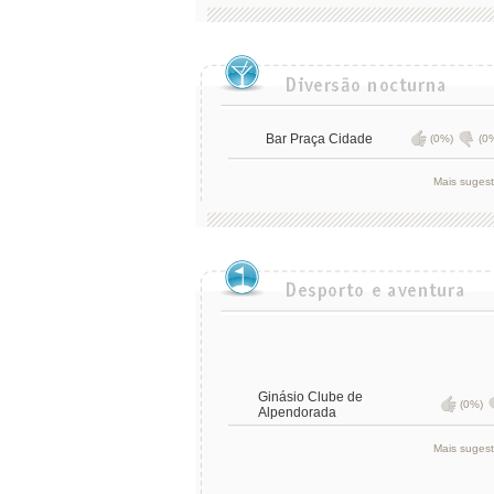
Bar Praça Cidade
(0%)
(0
Mais suges
Ginásio Clube de
(0%)
Alpendorada
Mais suges