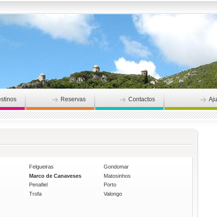
stinos
Reservas
Contactos
Aj
Felgueiras
Gondomar
Marco de Canaveses
Matosinhos
Penafiel
Porto
Trofa
Valongo