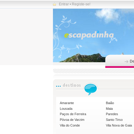
Entrar
•
Registe-se!
De
Amarante
Baião
Lousada
Maia
Paços de Ferreira
Paredes
Póvoa de Varzim
Santo Tirso
Vila do Conde
Vila Nova de Gaia