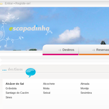
Entrar
•
Registe-se!
Destinos
Reservas
Alcácer do Sal
Alcochete
Almada
Grândola
Moita
Montijo
Santiago do Cacém
Seixal
Sesimbra
Sines