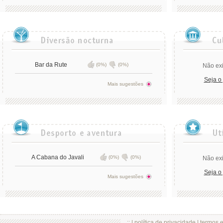
Bar da Rute
(0%)
(0%)
Não exi
Seja o
Mais sugestões
A Cabana do Javali
(0%)
(0%)
Não exi
Seja o
Mais sugestões
.:: |
política de privacidade
|
termos 