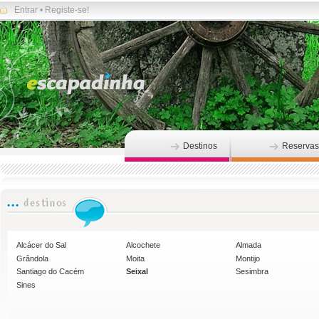
Entrar
•
Registe-se!
Destinos
Reservas
Alcácer do Sal
Alcochete
Almada
Grândola
Moita
Montijo
Santiago do Cacém
Seixal
Sesimbra
Sines