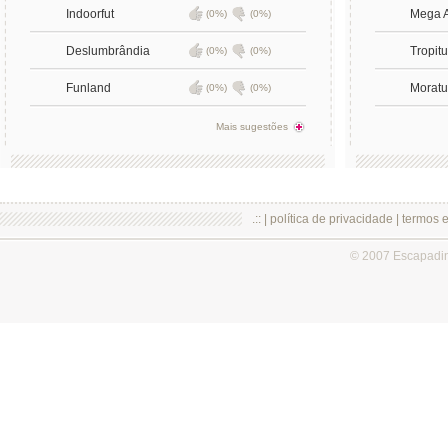
Indoorfut
Mega A
(0%)
(0%)
Deslumbrândia
Tropitu
(0%)
(0%)
Funland
Moratu
(0%)
(0%)
Mais sugestões
.:: |
política de privacidade
|
termos 
© 2007 Escapadi