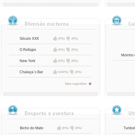
Século XXII
(0%)
(0%)
O Refúgio
(0%)
(0%)
Moinho 
New York
(0%)
(0%)
Chalaça`s Bar
(100%)
(0%)
Mais sugestões
Bicho do Mato
Turibo
(0%)
(0%)