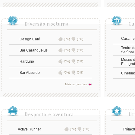
Cascine
Design Café
(0%)
(0%)
Teatro 
Bar Caranguejus
(0%)
(0%)
Setúbal
Museu d
Hardúrio
(0%)
(0%)
Etnograf
Bar Absurdo
(0%)
(0%)
Cinema
Mais sugestões
Active Runner
Tróiacr
(0%)
(0%)