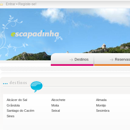
Entrar
•
Registe-se!
Destinos
Reservas
Alcácer do Sal
Alcochete
Almada
Grândola
Moita
Montijo
Santiago do Cacém
Seixal
Sesimbra
Sines