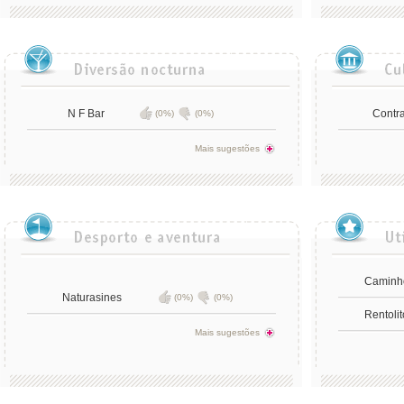
N F Bar
Contr
(0%)
(0%)
Mais sugestões
Caminho
Naturasines
(0%)
(0%)
Rentolit
Mais sugestões