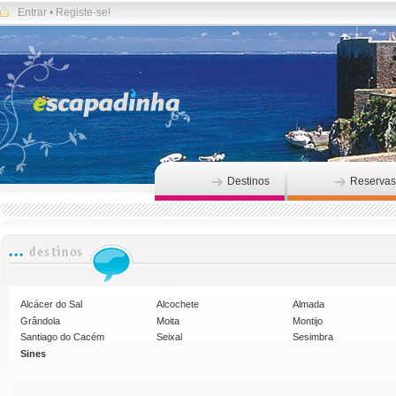
Entrar
•
Registe-se!
Destinos
Reservas
Alcácer do Sal
Alcochete
Almada
Grândola
Moita
Montijo
Santiago do Cacém
Seixal
Sesimbra
Sines