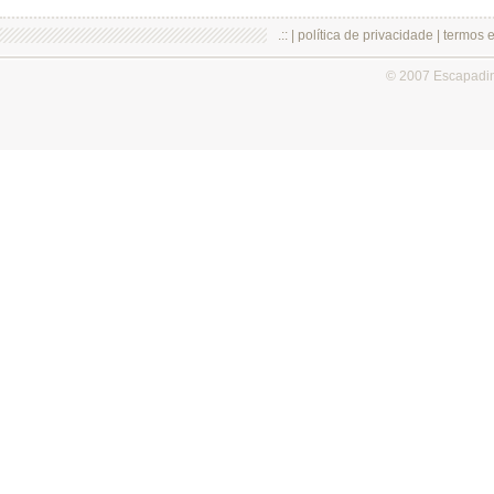
.:: |
política de privacidade
|
termos 
© 2007 Escapadi