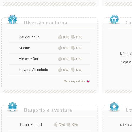
Bar Aquarius
(0%)
(0%)
Marine
(0%)
(0%)
Não exi
Alcache Bar
(0%)
(0%)
Seja o
Havana Alcochete
(0%)
(0%)
Mais sugestões
Country Land
(0%)
(0%)
Não exi