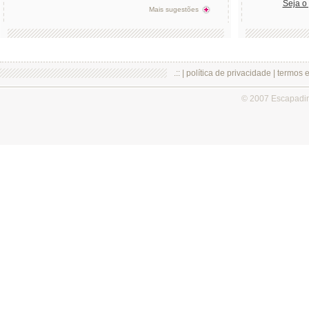
Seja o
Mais sugestões
.:: |
política de privacidade
|
termos 
© 2007 Escapadi