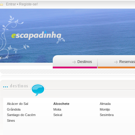
Entrar
•
Registe-se!
Destinos
Reservas
Alcácer do Sal
Alcochete
Almada
Grândola
Moita
Montijo
Santiago do Cacém
Seixal
Sesimbra
Sines