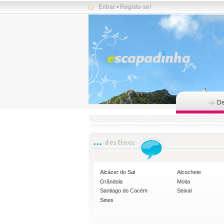
Entrar
•
Registe-se!
De
Alcácer do Sal
Alcochete
Grândola
Moita
Santiago do Cacém
Seixal
Sines