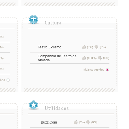
0%)
Teatro Extremo
(0%)
(0%)
0%)
Companhia de Teatro de
0%)
(100%)
(0%)
Almada
0%)
Mais sugestões
tões
Buzz.Com
(0%)
(0%)