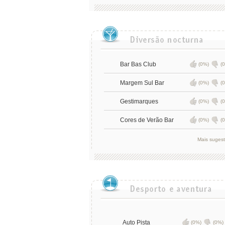
Bar Bas Club
(0%)
(
Margem Sul Bar
(0%)
(
Gestimarques
(0%)
(
Cores de Verão Bar
(0%)
(
Mais suges
Auto Pista
(0%)
(0%)