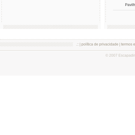
Pavil
.:: |
política de privacidade
|
termos 
© 2007 Escapadi