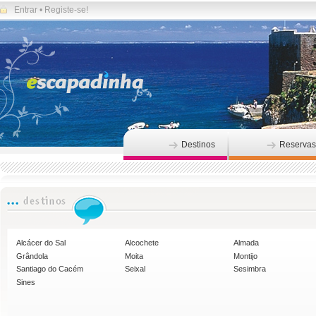
Entrar
•
Registe-se!
Destinos
Reservas
Alcácer do Sal
Alcochete
Almada
Grândola
Moita
Montijo
Santiago do Cacém
Seixal
Sesimbra
Sines