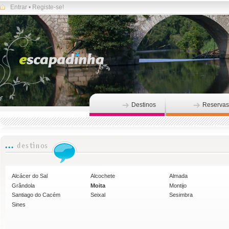
Entrar
•
Registe-se!
Destinos
Reservas
Alcácer do Sal
Alcochete
Almada
Grândola
Moita
Montijo
Santiago do Cacém
Seixal
Sesimbra
Sines