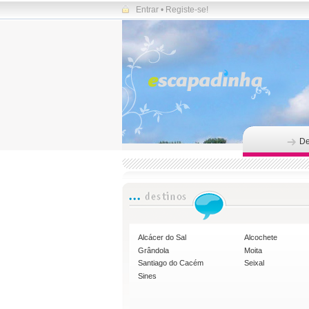
Entrar
•
Registe-se!
De
Alcácer do Sal
Alcochete
Grândola
Moita
Santiago do Cacém
Seixal
Sines